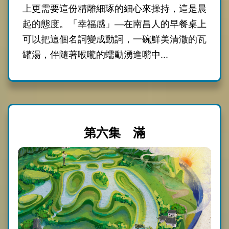
上更需要這份精雕細琢的細心來操持，這是晨
起的態度。「幸福感」—在南昌人的早餐桌上
可以把這個名詞變成動詞，一碗鮮美清澈的瓦
罐湯，伴隨著喉嚨的蠕動湧進嘴中...
第六集 滿