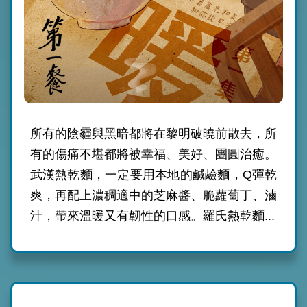
所有的陰霾與黑暗都將在黎明破曉前散去，所
有的傷痛不堪都將被幸福、美好、團圓治癒。
武漢熱乾麵，一定要用本地的鹹鹼麵，Q彈乾
爽，再配上濃稠適中的芝麻醬、脆蘿蔔丁、滷
汁，帶來溫暖又有韌性的口感。羅氏熱乾麵...