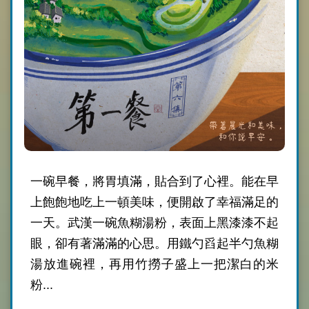
一碗早餐，將胃填滿，貼合到了心裡。能在早
上飽飽地吃上一頓美味，便開啟了幸福滿足的
一天。武漢一碗魚糊湯粉，表面上黑漆漆不起
眼，卻有著滿滿的心思。用鐵勺舀起半勺魚糊
湯放進碗裡，再用竹撈子盛上一把潔白的米
粉...