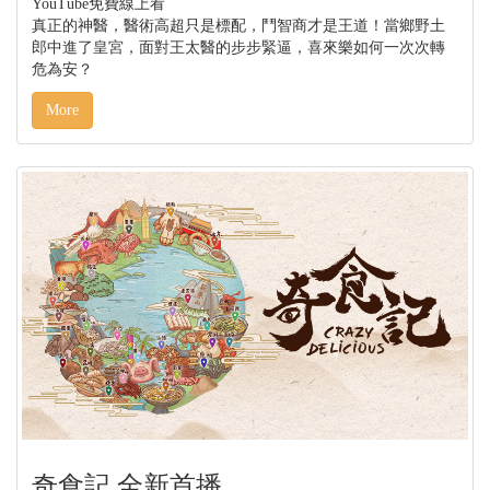
YouTube免費線上看
真正的神醫，醫術高超只是標配，鬥智商才是王道！當鄉野土
郎中進了皇宮，面對王太醫的步步緊逼，喜來樂如何一次次轉
危為安？
More
奇食記 全新首播