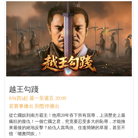
越王勾踐
8/6(四)起 週一至週五 20:00
若賽事播出 則暫停播出
從亡國奴到南方霸主！他用20年吞下所有屈辱，上演歷史上最
瘋狂的復仇！一個亡國之君，究竟要忍受多大的恥辱，才能換
來最後的絕地反擊？給仇人當馬伕、住進簡陋的草屋，甚至不
惜「嚐糞問疾」!