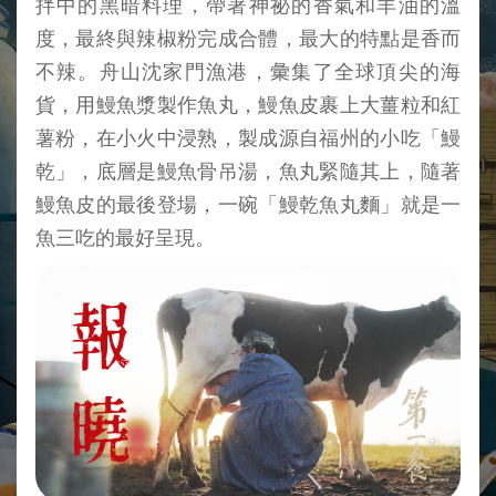
拌中的黑暗料理，帶著神祕的香氣和羊油的溫
度，最終與辣椒粉完成合體，最大的特點是香而
不辣。舟山沈家門漁港，彙集了全球頂尖的海
貨，用鰻魚漿製作魚丸，鰻魚皮裹上大薑粒和紅
薯粉，在小火中浸熟，製成源自福州的小吃「鰻
乾」，底層是鰻魚骨吊湯，魚丸緊隨其上，隨著
鰻魚皮的最後登場，一碗「鰻乾魚丸麵」就是一
魚三吃的最好呈現。