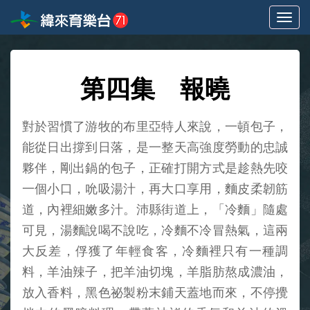
選
單
切
換
第四集 報曉
對於習慣了游牧的布里亞特人來說，一頓包子，
能從日出撐到日落，是一整天高強度勞動的忠誠
夥伴，剛出鍋的包子，正確打開方式是趁熱先咬
一個小口，吮吸湯汁，再大口享用，麵皮柔韌筋
道，內裡細嫩多汁。沛縣街道上，「冷麵」隨處
可見，湯麵說喝不說吃，冷麵不冷冒熱氣，這兩
大反差，俘獲了年輕食客，冷麵裡只有一種調
料，羊油辣子，把羊油切塊，羊脂肪熬成濃油，
放入香料，黑色祕製粉末鋪天蓋地而來，不停攪