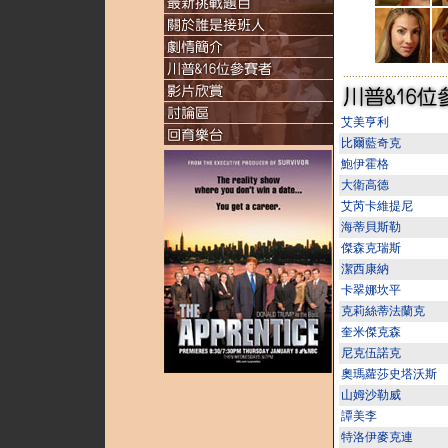
...................................
艾美亨利
比爾藍奇克
鮑伊霍格
大衛高德
艾芮卡維提尼
海蒂貝斯勒
傑森克瑞斯
潔西康納
卡翠娜坎平
克莉絲蒂法蘭克
奎米傑克森
尼克伍諾克
奧瑪蘿莎史塔沃斯
山姆沙勒威
譚美李
特洛伊麥克連