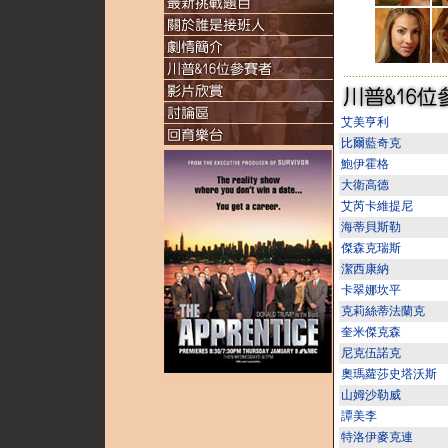
...................................
艾美亨利
比爾藍奇克
鮑伊霍格
大衛高德
艾芮卡維提尼
海蒂貝斯勒
傑森克瑞斯
潔西康納
卡翠娜坎平
克莉絲蒂法蘭克
奎米傑克森
尼克伍諾克
奧瑪蘿莎史塔沃斯
山姆沙勒威
譚美李
特洛伊麥克連