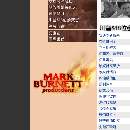
...................................
安迪李廷斯基
布拉佛柯罕
克里斯羅素
伊莉莎白賈若茲
伊凡娜馬
珍妮佛克里沙
珍妮佛瑪西
約翰威倫伯
凱利佩卓
凱文艾倫
瑪麗亞波倫
潘蜜拉戴伊
拉傑巴克塔
羅伯佛拉岡
珊蒂費德瑞克
史黛西瓊斯