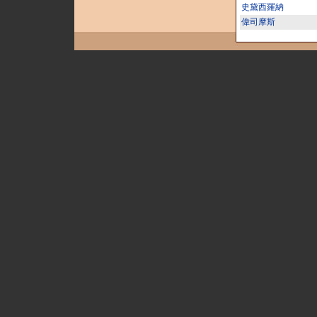
史黛西羅納
偉司摩斯