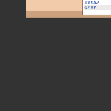
史黛西羅納
偉司摩斯