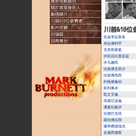
...................................
安迪李廷斯基
布拉佛柯罕
克里斯羅素
伊莉莎白賈若茲
伊凡娜馬
珍妮佛克里沙
珍妮佛瑪西
約翰威倫伯
凱利佩卓
凱文艾倫
瑪麗亞波倫
潘蜜拉戴伊
拉傑巴克塔
羅伯佛拉岡
珊蒂費德瑞克
史黛西瓊斯