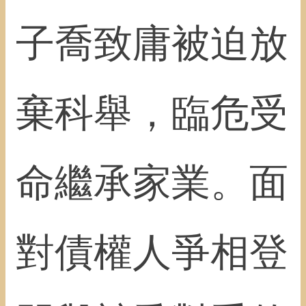
子喬致庸被迫放
棄科舉，臨危受
命繼承家業。面
對債權人爭相登