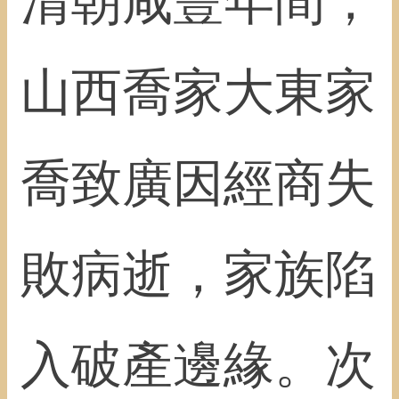
清朝咸豐年間，
山西喬家大東家
喬致廣因經商失
敗病逝，家族陷
入破產邊緣。次