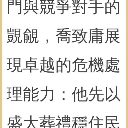
門與競爭對手的
覬覦，喬致庸展
現卓越的危機處
理能力：他先以
盛大葬禮穩住民