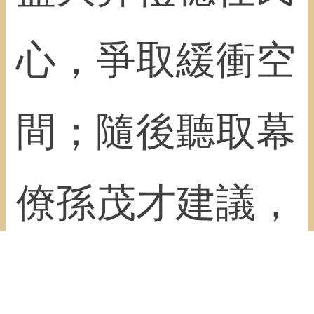
心，爭取緩衝空
間；隨後聽取幕
僚孫茂才建議，
大膽抵押祖宅換