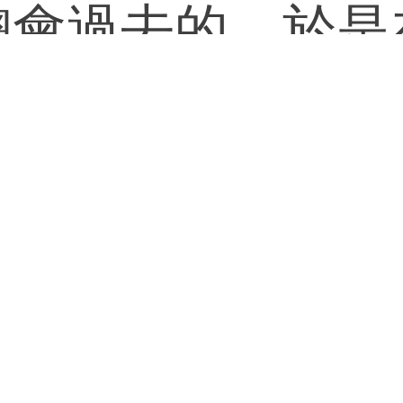
總會過去的，於是
終於為自己闖出了
綱