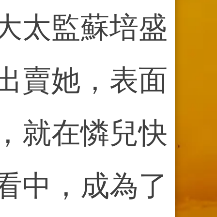
大太監蘇培盛
出賣她，表面
，就在憐兒快
看中，成為了