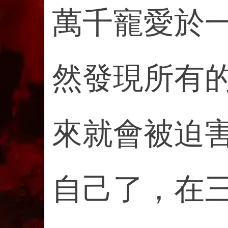
萬千寵愛於
然發現所有
來就會被迫
自己了，在