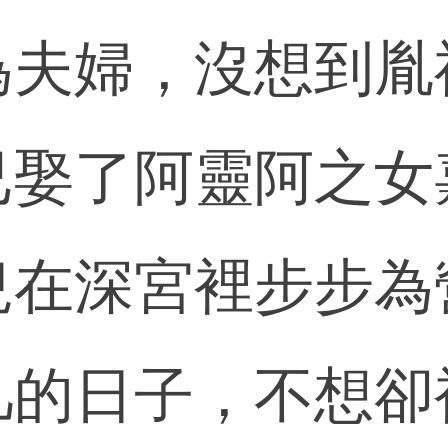
為夫婦，沒想到胤
已娶了阿靈阿之女
兒在深宮裡步步為
凡的日子，不想卻