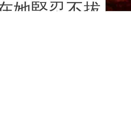
在她堅忍不拔
一片天。