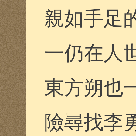
親如手足
一仍在人
東方朔也
險尋找李