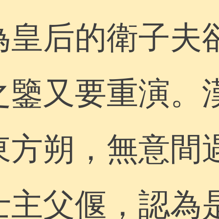
為皇后的衛子夫
之鑒又要重演。
東方朔，無意間
士主父偃，認為