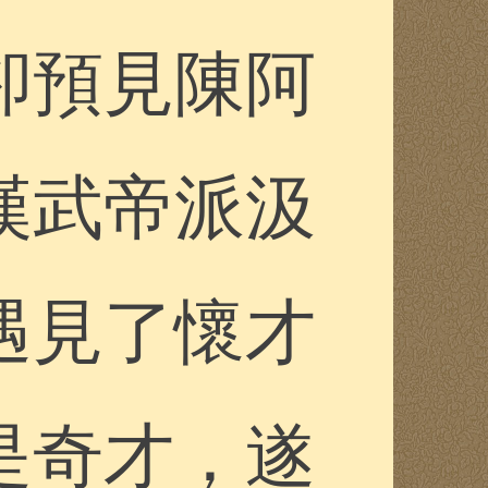
卻預見陳阿
漢武帝派汲
遇見了懷才
是奇才，遂