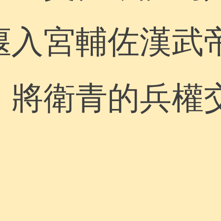
偃入宮輔佐漢武
，將衛青的兵權