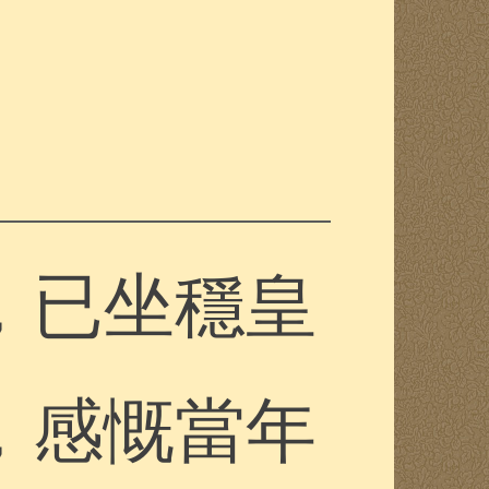
，已坐穩皇
，感慨當年