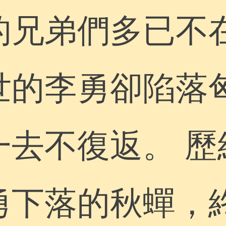
的兄弟們多已不
世的李勇卻陷落
一去不復返。 歷
勇下落的秋蟬，