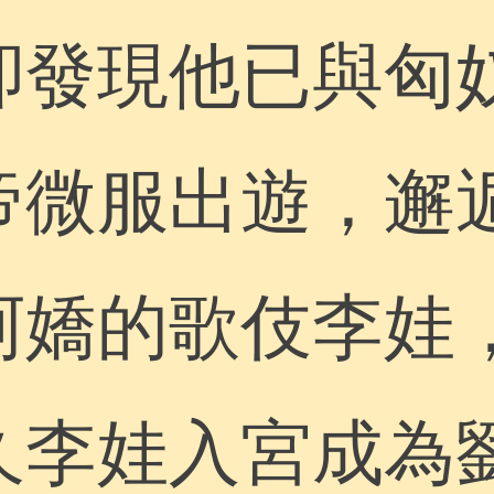
卻發現他已與匈
帝微服出遊，邂
阿嬌的歌伎李娃
久李娃入宮成為