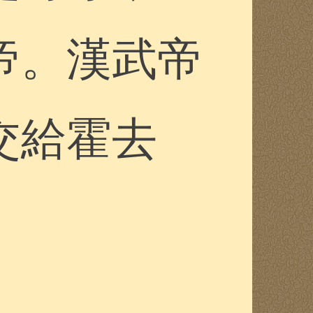
帝。漢武帝
交給霍去