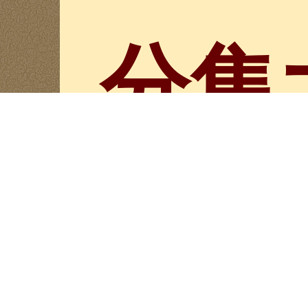
分集
選擇集數
第37集
李娃去世