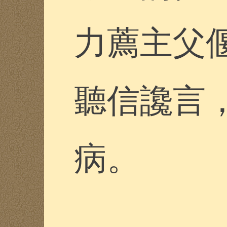
力薦主父
聽信讒言
病。