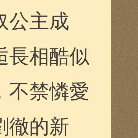
奴公主成
逅長相酷似
，不禁憐愛
劉徹的新