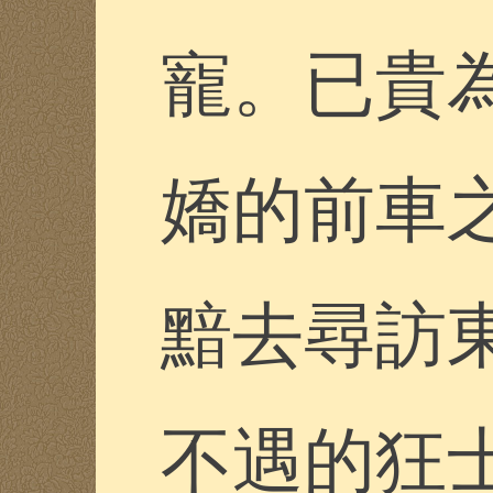
寵。已貴
嬌的前車
黯去尋訪
不遇的狂