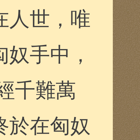
在人世，唯
匈奴手中，
經千難萬
終於在匈奴