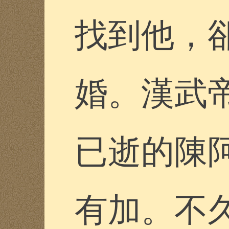
找到他，
婚。漢武
已逝的陳
有加。不