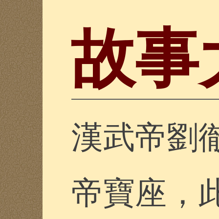
故事
漢武帝劉
帝寶座，