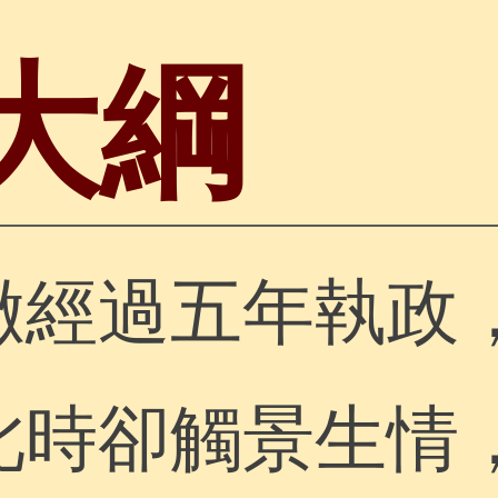
大綱
徹經過五年執政
此時卻觸景生情