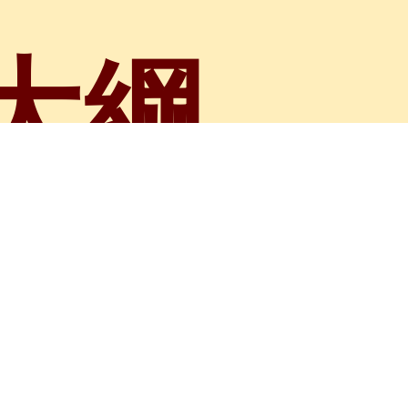
大綱
。漢武帝將李廣