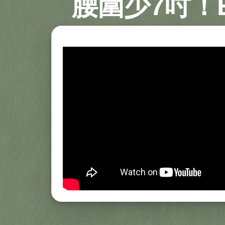
腰圍少7吋！E