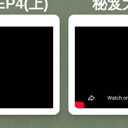
P4(上)
秘笈