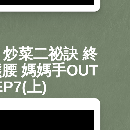
炒菜二祕訣 終
腰 媽媽手OUT
EP7(上)