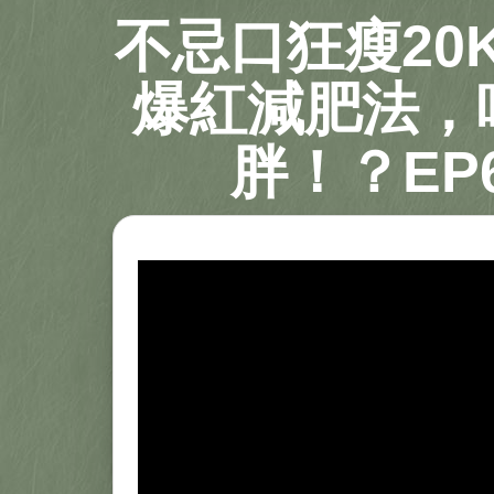
不忌口狂瘦20
爆紅減肥法，
胖！？EP6