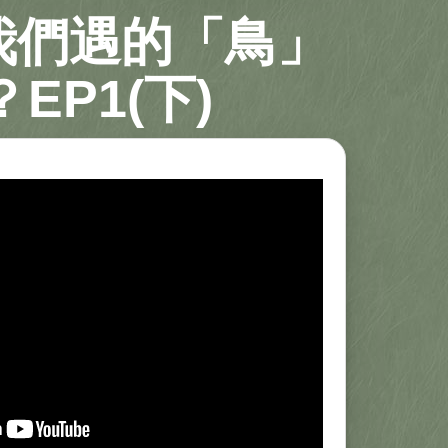
我們遇的「鳥」
EP1(下)