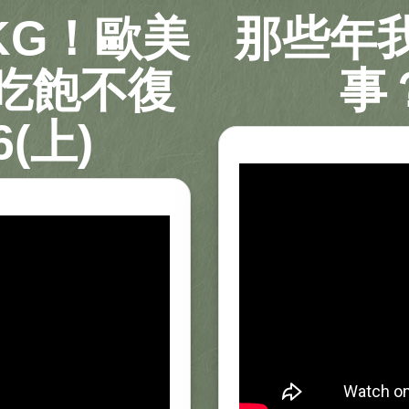
KG！歐美
那些年
吃飽不復
事？
(上)