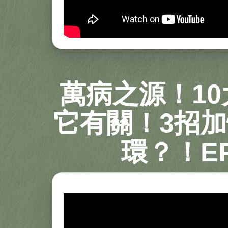
萬病之源！1
它有關！3招
環？！EP