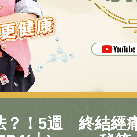
法？！5週
終結經