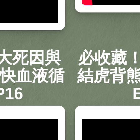
0大死因與
必收藏！
加快血液循
結虎背熊
16